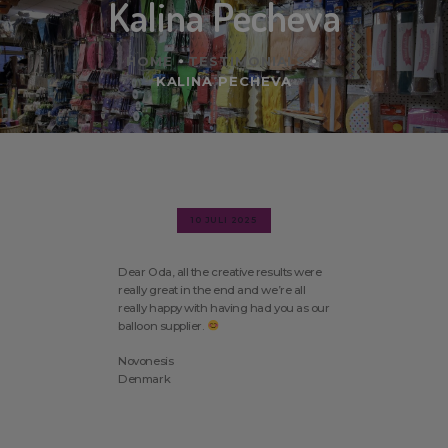
Kalina Pecheva
HOME
TESTIMONIALS
KALINA PECHEVA
10 JULI 2025
Dear Oda, all the creative results were
really great in the end and we’re all
really happy with having had you as our
balloon supplier.
Novonesis
Denmark