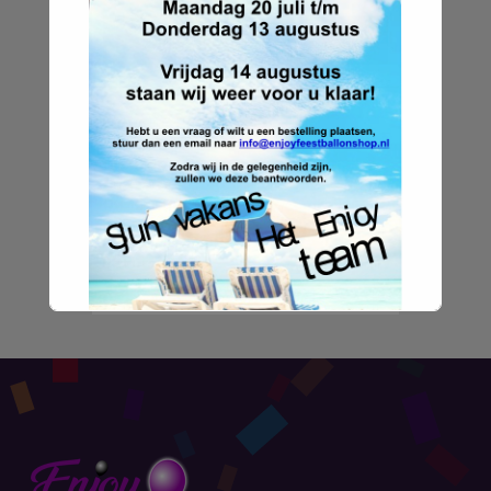
Zoeken naar:
Menu
Over Enjoy Feestballonshop
Onze winkel
Overige info
Ballonnen
Bedrukkingen
Partners
Contact