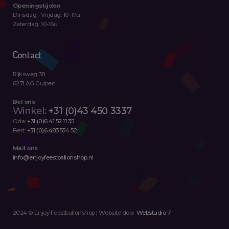
Openingstijden
Dinsdag - Vrijdag: 10-17u
Zaterdag: 10-16u
Contact
Rijksweg 38
6271 AG Gulpen
Bel ons
Winkel:
+31 (0)43 450 3337
Oda:
+31 (0)6 41 52 11 35
Bert:
+31 (0)6 483 554 52
Mail ons
info@enjoyfeestballonshop.nl
2024 © Enjoy Feestballonshop | Website door
Webstudio 7