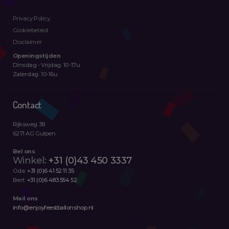
Privacy Policy
Cookiebeleid
Disclaimer
Openingstijden
Dinsdag - Vrijdag: 10-17u
Zaterdag: 10-16u
Contact
Rijksweg 38
6271 AG Gulpen
Bel ons
Winkel:
+31 (0)43 450 3337
Oda:
+31 (0)6 41 52 11 35
Bert:
+31 (0)6 483 554 52
Mail ons
info@enjoyfeestballonshop.nl