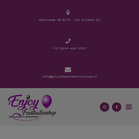
modal-check
Rijksweg 38 6271 - AG Gulpen (L)
HOME
OVER ONS
+31 (0)43 450 3337
BALLONNEN
ZAKELIJK
BEDRUKKINGEN
info@enjoyfeestballonshop.nl
LOPERS
CARNAVAL
CONTACT