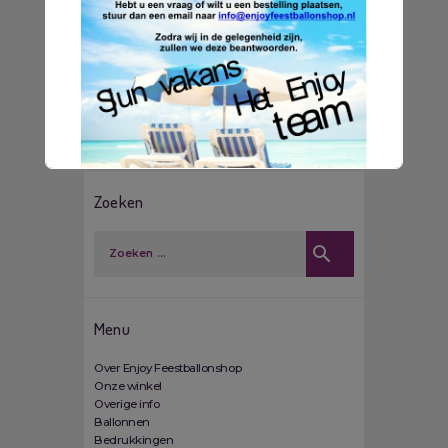
Originele foto cadeaus
Zoeken
Zoeken naar:
Menu
Over Enjoy Feestballonshop
Onze winkel
Overige info
Ballonnen
Bedrukkingen