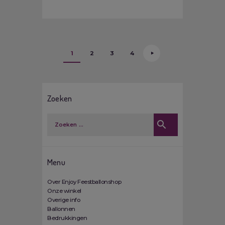
Berichten paginering
PAGE
1
PAGE
2
>
PAGE
3
PAGE
4
Zoeken
Zoeken naar:
Menu
Over Enjoy Feestballonshop
Onze winkel
Overige info
Ballonnen
Bedrukkingen