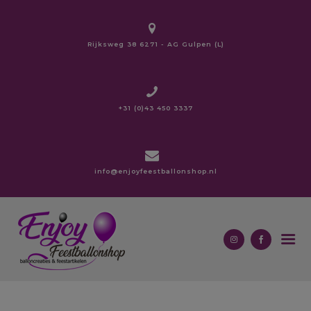
modal-check
Rijksweg 38 6271 - AG Gulpen (L)
HOME
OVER ONS
+31 (0)43 450 3337
BALLONNEN
ZAKELIJK
BEDRUKKINGEN
info@enjoyfeestballonshop.nl
LOPERS
CARNAVAL
CONTACT