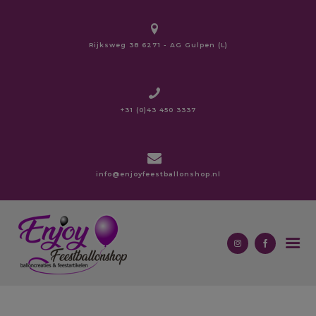
modal-check
Rijksweg 38 6271 - AG Gulpen (L)
HOME
OVER ONS
+31 (0)43 450 3337
BALLONNEN
ZAKELIJK
BEDRUKKINGEN
info@enjoyfeestballonshop.nl
LOPERS
CARNAVAL
CONTACT